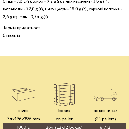
білки – 7,8 g (г); жири – 9,2 g (г), з них насичені – 3,8 g (г);
вуглеводи – 72,0 g (г), з них цукри – 18,0 g (г); харчові волокна –
2,6 g (г); сіль – 0,74 g (г).
Термін придатності:
6 місяців
sizes
boxes
boxes in car
74x196x396 mm
on pallet
(33 pallets)
1000 g
264 (22x12 boxes)
8 712