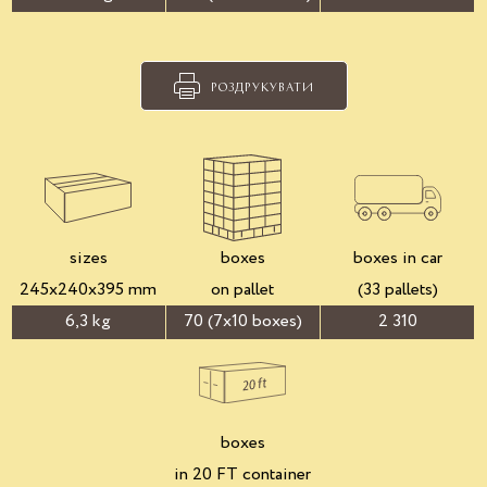
РОЗДРУКУВАТИ
sizes
boxes
boxes in car
245x240x395 mm
on pallet
(33 pallets)
6,3 kg
70 (7x10 boxes)
2 310
boxes
in 20 FT container