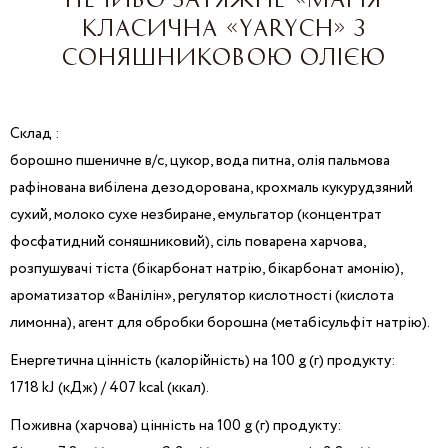
КЛАСИЧНА «YARYCH» З
СОНЯШНИКОВОЮ ОЛІЄЮ
Склад :
борошно пшеничне в/с, цукор, вода питна, олія пальмова
рафінована вибілена дезодорована, крохмаль кукурудзяний
сухий, молоко сухе незбиране, емульгатор (концентрат
фосфатидний соняшниковий), сіль поварена харчова,
розпушувачі тіста (бікарбонат натрію, бікарбонат амонію),
ароматизатор «Ванілін», регулятор кислотності (кислота
лимонна), агент для обробки борошна (метабісульфіт натрію).
Енергетична цінність (калорійність) на 100 g (г) продукту:
1718 kJ (кДж) / 407 kcal (ккaл).
Поживна (харчова) цінність на 100 g (г) продукту: