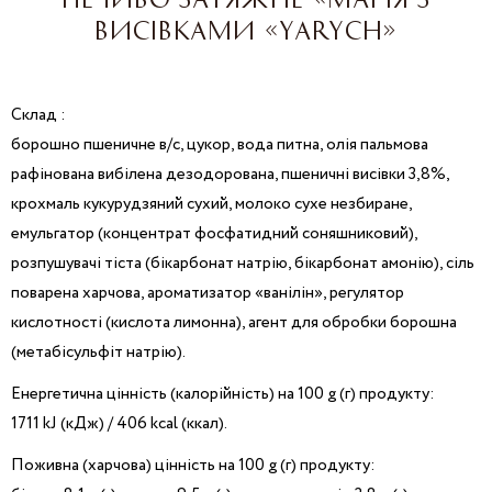
ВИСІВКАМИ «YARYCH»
Склад :
борошно пшеничне в/с, цукор, вода питна, олія пальмова
рафінована вибілена дезодорована, пшеничні висівки 3,8%,
крохмаль кукурудзяний сухий, молоко сухе незбиране,
емульгатор (концентрат фосфатидний соняшниковий),
розпушувачі тіста (бікарбонат натрію, бікарбонат амонію), сіль
поварена харчова, ароматизатор «ванілін», регулятор
кислотності (кислота лимонна), агент для обробки борошна
(метабісульфіт натрію).
Енергетична цінність (калорійність) на 100 g (г) продукту:
1711 kJ (кДж) / 406 kcal (ккал).
Поживна (харчова) цінність на 100 g (г) продукту: