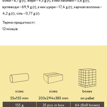
білки – 8,1 g (г); жири – 9,5 g (г), з них насичені – 3,8 g (г);
вуглеводи – 69,9 g (г), з них цукри – 17,4 g (г); харчові волокна –
4,2 g (г); сіль – 0,77 g (г).
Термін придатності:
12 місяців
sizes
sizes
boxes
55x155 mm
203x294x385 mm
on pallet
155 g
35 pcs in box
64 (8x8 boxes)