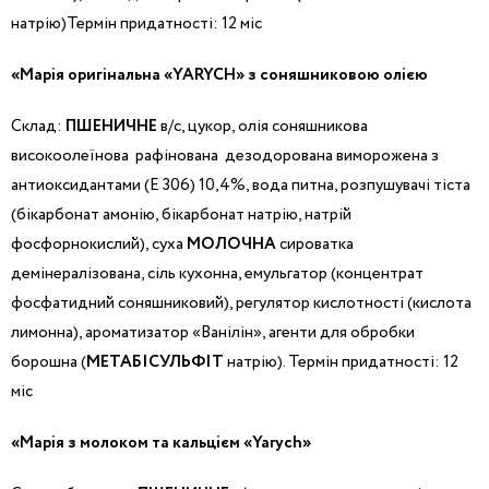
натрію)Термін придатності: 12 міс
«Марія оригінальна «YARYCH» з соняшниковою олією
Склад:
ПШЕНИЧНЕ
в/с, цукор, олія соняшникова
високоолеїнова рафінована дезодорована виморожена з
антиоксидантами (Е 306) 10,4%, вода питна, розпушувачі тіста
(бікарбонат амонію, бікарбонат натрію, натрій
фосфорнокислий), суха
МОЛОЧНА
сироватка
демінералізована, сіль кухонна, емульгатор (концентрат
фосфатидний соняшниковий), регулятор кислотності (кислота
лимонна), ароматизатор «Ванілін», агенти для обробки
борошна (
МЕТАБІСУЛЬФІТ
натрію). Термін придатності: 12
міс
«Марія з молоком та кальцієм «Yarych»