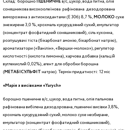
Склад: борошно
ПШЕНИЧНЕ
в/с, цукор, вода питна, олія
соняшникова високоолеїнова рафінована дезодорована
виморожена з антиоксидантами (Е 306) 8,7 %,
МОЛОКО
сухе
знежирене 3,0 %, крохмаль кукурудзяний сухий, емульгатор
(концентрат фосфатидний соняшниковий), сіль кухонна,
розпушувачі тіста (бікарбонат амонію, бікарбонат натрію),
ароматизатори («Ванілін», «Вершки-молоко»), регулятор
кислотності (кислота лимонна), харчова добавка (кальцій
вуглекислий 0,02%), агент для обробки борошна
(
МЕТАБІСУЛЬФІТ
натрію). Термін придатності: 12 міс
«Марія з висівками «Yarych»
борошно пшеничне в/с, цукор, вода питна, олія пальмова
рафінована вибілена дезодорована, пшеничні висівки 3,8%,
крохмаль кукурудзяний сухий, молоко сухе незбиране,
емульгатор (концентрат фосфатидний соняшниковий),