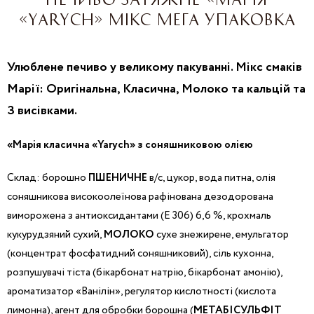
«YARYCH» МІКС МЕГА УПАКОВКА
Улюблене печиво у великому пакуванні. Мікс смаків
Марії: Оригінальна, Класична, Молоко та кальцій та
З висівками.
«Марія класична «Yarych» з соняшниковою олією
Склад: борошно
ПШЕНИЧНЕ
в/с, цукор, вода питна, олія
соняшникова високоолеїнова рафінована дезодорована
виморожена з антиоксидантами (Е 306) 6,6 %, крохмаль
кукурудзяний сухий,
МОЛОКО
сухе знежирене, емульгатор
(концентрат фосфатидний соняшниковий), сіль кухонна,
розпушувачі тіста (бікарбонат натрію, бікарбонат амонію),
ароматизатор «Ванілін», регулятор кислотності (кислота
лимонна), агент для обробки борошна (
МЕТАБІСУЛЬФІТ