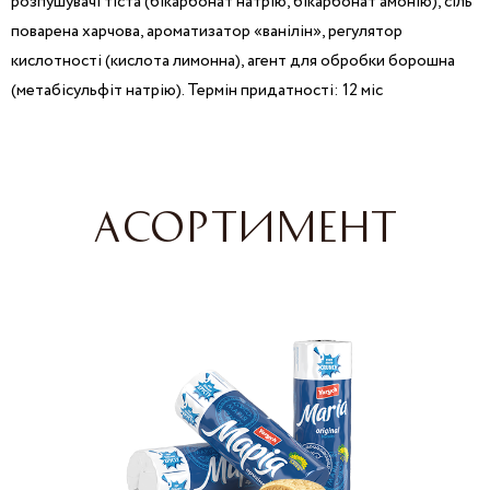
розпушувачі тіста (бікарбонат натрію, бікарбонат амонію), сіль
поварена харчова, ароматизатор «ванілін», регулятор
кислотності (кислота лимонна), агент для обробки борошна
(метабісульфіт натрію). Термін придатності: 12 міс
АСОРТИМЕНТ