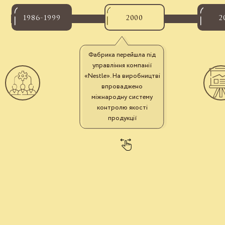
1986-1999
2000
2
Фабрика перейшла під
управління компанії
«Nestle». На виробництві
впроваджено
міжнародну систему
контролю якості
продукції