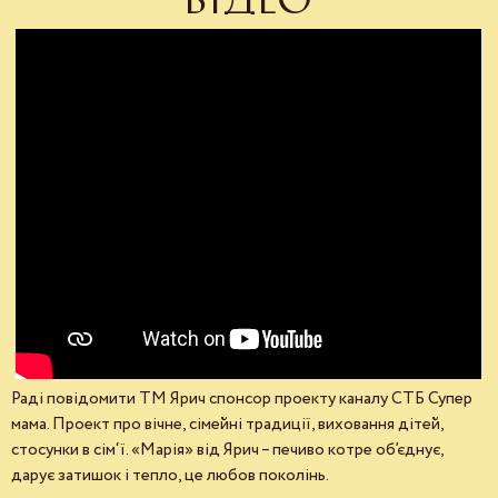
Раді повідомити ТМ Ярич спонсор проекту каналу СТБ Супер
мама. Проект про вічне, сімейні традиції, виховання дітей,
стосунки в сім‘ї. «Марія» від Ярич – печиво котре об’єднує,
дарує затишок і тепло, це любов поколінь.