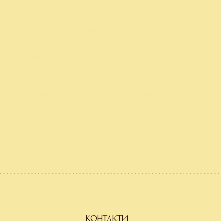
Кондитерська фабрика Ярич. Ярич. Ярич Імпорт Експорт. Yarych Import Export. Yarych Import Eksport. Виробництво
затяжного печива. Якість печива. Якість печива Ярич. Соціальна відповідальність компанії. Модернізація ліній печива.
ТМ Ярич. TM Yarych. Львівська кондитерська фабрика. Експерт ринку печива. Лідер продажу печива. Експорт печива.
Лідер ринку. Контроль якості печива. Сертифікат IFS FOOD. Сертифікат HALAL. Конкурентні переваги печива Ярич.
Конкурентні переваги крекерів Ярич. Затяжне печиво. Крекери. Печиво Марія без пальмової олії. Печиво Марія до
посту. Цукрове печиво. Цукрове печиво Ярич. Цукрове з ароматом топленого молока. Частково глазуроване. Petit Beurre
частково глазуроване. Petit Beurre. Петіт Бюр. Печиво Марія. Печиво для дітей. Торти. Торти Ярич. Розаліні. Торти
Rozalini. Крекер Yarych. Petit Beurre Yarych. Збалансований асортимент печива. Виробництво печива та крекерів.
Потужності виробництва. Торгові марки компанії Ярич. Private Label Yarych. Privat Label. Проект приват лейбл Ярич.
ВТМ. СТМ. Виставки. ISM Yarych. Anuga Yarych. PLMA Yarych. Yummex Yarych. Міжнародна виставка. Ярич на
міжнародній виставці.
КОНТАКТИ