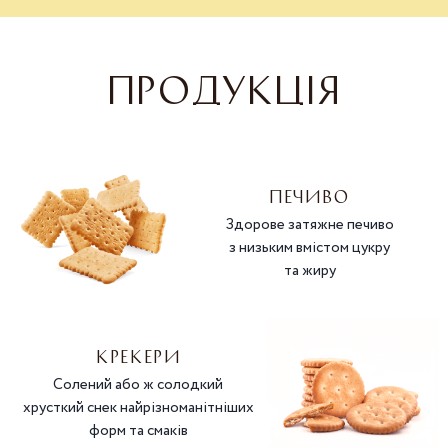
ПРОДУКЦІЯ
ПЕЧИВО
Здорове затяжне печиво
з низьким вмістом цукру
та жиру
КРЕКЕРИ
Солений або ж солодкий
хрусткий снек найрізноманітніших
форм та смаків