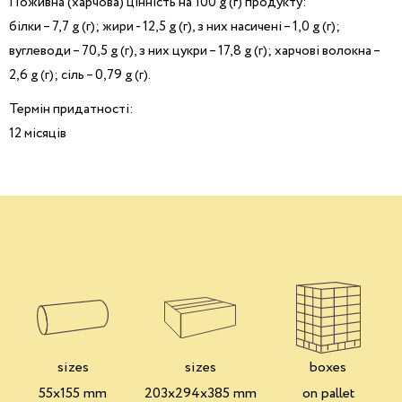
Поживна (харчова) цінність на 100 g (г) продукту:
білки – 7,7 g (г); жири - 12,5 g (г), з них насичені – 1,0 g (г);
вуглеводи – 70,5 g (г), з них цукри – 17,8 g (г); харчові волокна –
2,6 g (г); сіль – 0,79 g (г).
Термін придатності:
12 місяців
sizes
sizes
boxes
55x155 mm
203x294x385 mm
on pallet