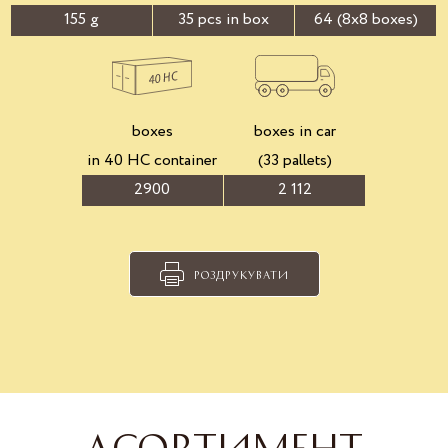
155 g
35 pcs in box
64 (8x8 boxes)
boxes
boxes in car
in 40 HC container
(33 pallets)
2900
2 112
РОЗДРУКУВАТИ
АСОРТИМЕНТ