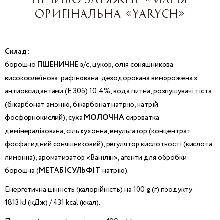
ОРИГІНАЛЬНА «YARYCH»
Склад :
борошно
ПШЕНИЧНЕ
в/с, цукор, олія соняшникова
високоолеїнова рафінована дезодорована виморожена з
антиоксидантами (Е 306) 10,4%, вода питна, розпушувачі тіста
(бікарбонат амонію, бікарбонат натрію, натрій
фосфорнокислий), суха
МОЛОЧНА
сироватка
демінералізована, сіль кухонна, емульгатор (концентрат
фосфатидний соняшниковий), регулятор кислотності (кислота
лимонна), ароматизатор «Ванілін», агенти для обробки
борошна (
МЕТАБІСУЛЬФІТ
натрію).
Енергетична цінність (калорійність) на 100 g (г) продукту:
1813 kJ (кДж) / 431 kcal (ккал).