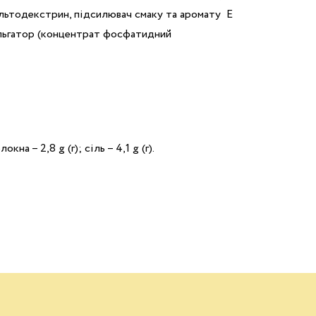
льтодекстрин, підсилювач смаку та аромату Е
ульгатор (концентрат фосфатидний
окна – 2,8 g (г); сіль – 4,1 g (г).