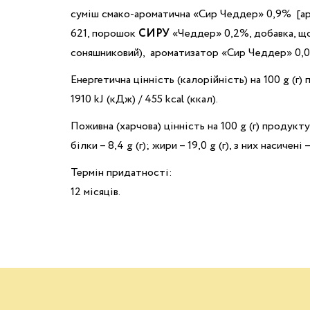
суміш смако-ароматична «Сир Чеддер» 0,9% [ар
621, порошок
СИРУ
«Чеддер» 0,2%, добавка, що
соняшниковий), ароматизатор «Сир Чеддер» 0,0
Енергетична цінність (калорійність) на 100 g (г)
1910 kJ (кДж) / 455 kcal (ккал).
Поживна (харчова) цінність на 100 g (г) продукту
білки – 8,4 g (г); жири – 19,0 g (г), з них насичені –
Термін придатності:
12 місяців.