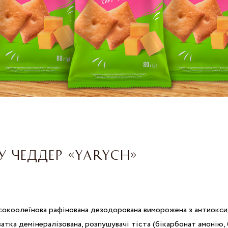
У ЧЕДДЕР «YARYCH»
исокоолеїнова рафінована дезодорована виморожена з антиоксида
атка демінералізована, розпушувачі тіста (бікарбонат амонію,