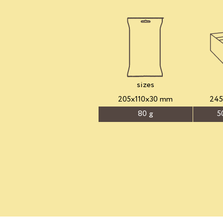
sizes
205x110x30 mm
24
80 g
5