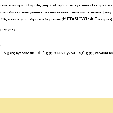
оматизатори: «Сир Чеддер», «Сир»; сіль кухонна «Екстра», ма
 запобігає грудкуванню та злежуванню: двоокис кремнію], ем
2%, агенти для обробки борошна (
МЕТАБІСУЛЬФІТ
натрію).
 продукту:
:
 1,6 g (г); вуглеводи – 61,3 g (г), з них цукри – 4,0 g (г); харчові вол