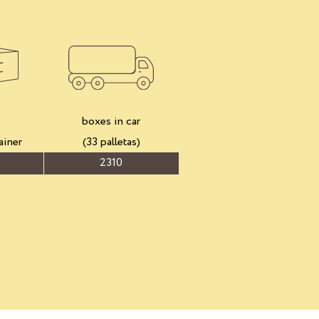
boxes in car
ainer
(33 palletas)
2310