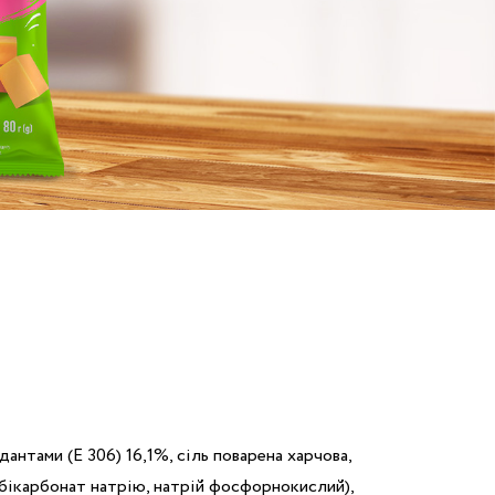
нтами (Е 306) 16,1%, сіль поварена харчова,
 бікарбонат натрію, натрій фосфорнокислий),