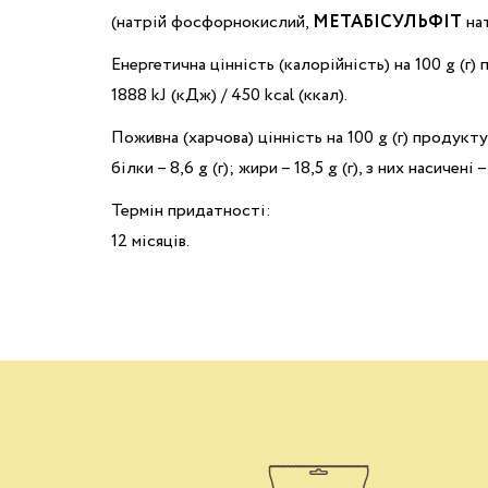
(натрій фосфорнокислий,
МЕТАБІСУЛЬФІТ
нат
Енергетична цінність (калорійність) на 100 g (г)
1888 kJ (кДж) / 450 kcal (ккал).
Поживна (харчова) цінність на 100 g (г) продукту
білки – 8,6 g (г); жири – 18,5 g (г), з них насичені –
Термін придатності:
12 місяців.