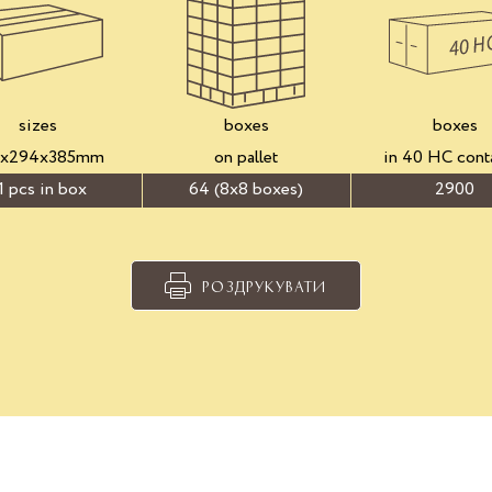
sizes
boxes
boxes
3x294x385mm
on pallet
in 40 HC cont
1 pcs in box
64 (8x8 boxes)
2900
РОЗДРУКУВАТИ