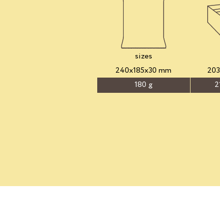
sizes
240x185x30 mm
20
180 g
2