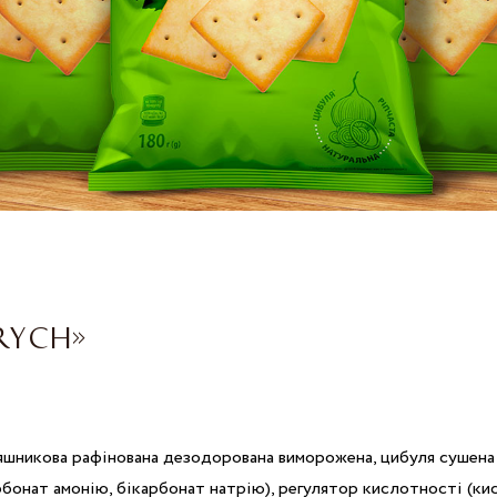
RYCH»
няшникова рафінована дезодорована виморожена, цибуля сушена 
рбонат амонію, бікарбонат натрію), регулятор кислотності (к