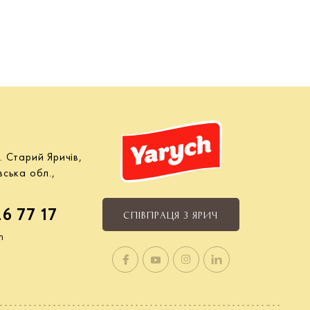
. Старий Яричів,
вська обл.,
26 77 17
СПІВПРАЦЯ З ЯРИЧ
m