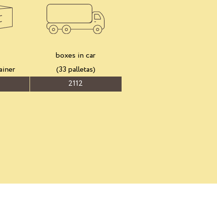
boxes in car
ainer
(33 palletas)
2112