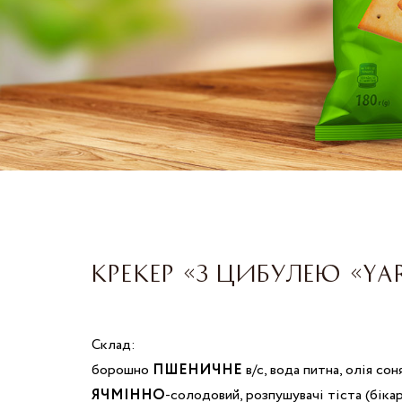
КРЕКЕР «З ЦИБУЛЕЮ «YA
Склад:
борошно
ПШЕНИЧНЕ
в/с, вода питна, олія со
ЯЧМІННО
-солодовий, розпушувачі тіста (біка