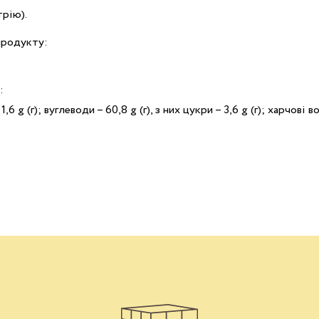
рію).
 продукту:
:
 1,6 g (г); вуглеводи – 60,8 g (г), з них цукри – 3,6 g (г); харчові во