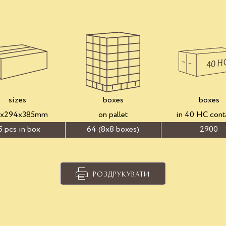
sizes
boxes
boxes
3x294x385mm
on pallet
in 40 HC cont
5 pcs in box
64 (8x8 boxes)
2900
РОЗДРУКУВАТИ