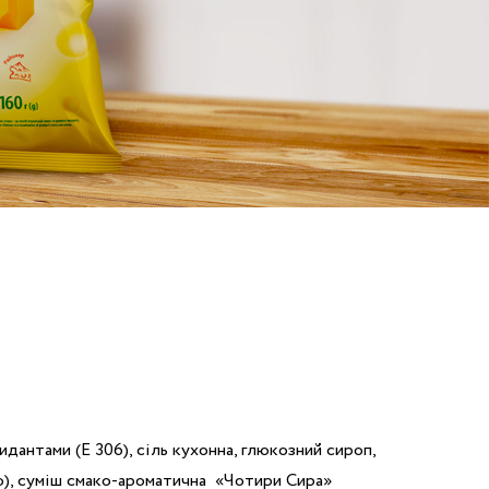
антами (Е 306), сіль кухонна, глюкозний сироп,
ію), суміш смако-ароматична «Чотири Сира»