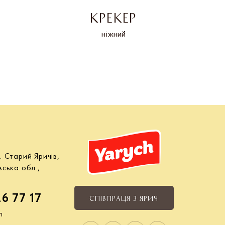
КРЕКЕР
ніжний
Зі 
. Старий Яричів,
вська обл.,
26 77 17
СПІВПРАЦЯ З ЯРИЧ
m