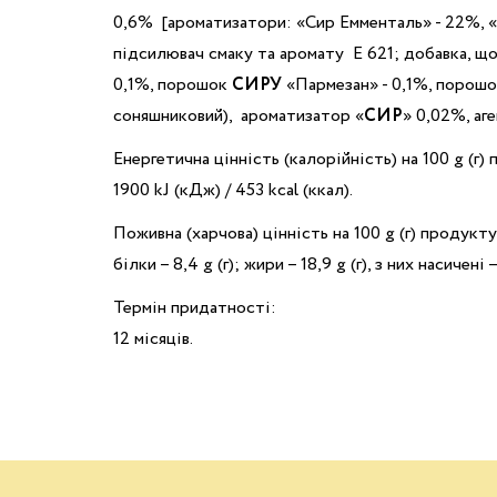
0,6% [ароматизатори: «Сир Емменталь» - 22%, «С
підсилювач смаку та аромату Е 621; добавка, щ
0,1%, порошок
СИРУ
«Пармезан» - 0,1%, порош
соняшниковий), ароматизатор «
СИР
» 0,02%, аг
Енергетична цінність (калорійність) на 100 g (г)
1900 kJ (кДж) / 453 kcal (ккал).
Поживна (харчова) цінність на 100 g (г) продукту
білки – 8,4 g (г); жири – 18,9 g (г), з них насичені –
Термін придатності:
12 місяців.