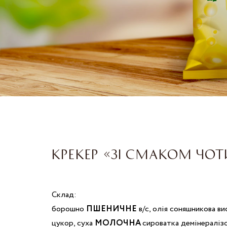
КРЕКЕР «ЗІ СМАКОМ ЧОТ
Склад:
борошно
ПШЕНИЧНЕ
в/с, олія соняшникова в
цукор, суха
МОЛОЧНА
сироватка демінералізо