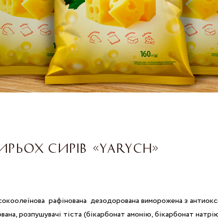
ИРЬОХ СИРІВ «YARYCH»
исокоолеїнова рафінована дезодорована виморожена з антиоксид
вана, розпушувачі тіста (бікарбонат амонію, бікарбонат натр