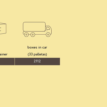
boxes in car
ainer
(33 palletas)
2112