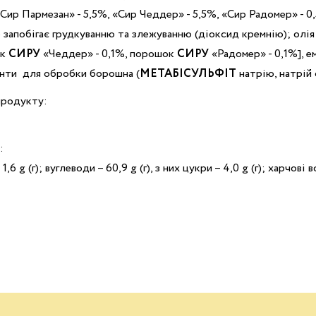
ир Пармезан» - 5,5%, «Сир Чеддер» - 5,5%, «Сир Радомер» - 0,
о запобігає грудкуванню та злежуванню (діоксид кремнію); олі
ок
СИРУ
«Чеддер» - 0,1%, порошок
СИРУ
«Радомер» - 0,1%], 
енти для обробки борошна (
МЕТАБІСУЛЬФІТ
натрію, натрій
 продукту:
:
 1,6 g (г); вуглеводи – 60,9 g (г), з них цукри – 4,0 g (г); харчові во