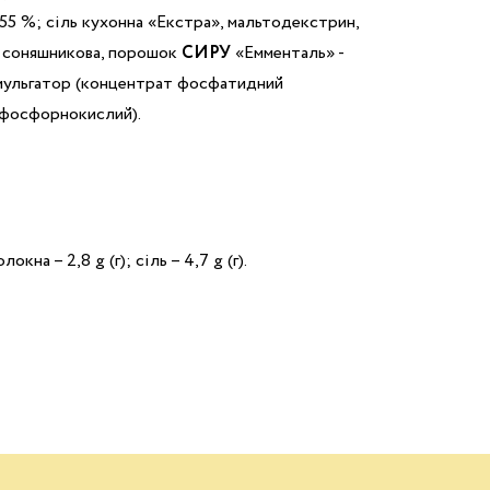
55 %; сіль кухонна «Екстра», мальтодекстрин,
я соняшникова, порошок
СИРУ
«Емменталь» -
емульгатор (концентрат фосфатидний
 фосфорнокислий).
локна – 2,8 g (г); сіль – 4,7 g (г).